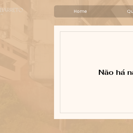
Home
Q
Não há n