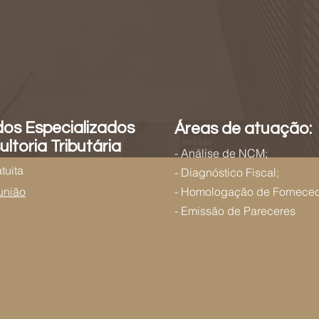
os Especializados
Áreas de atuação:
ltoria Tributária
- Análise de NCM;
tuita
- Diagnóstico Fiscal;
união
- Homologação de Fornece
- Emissão de Pareceres