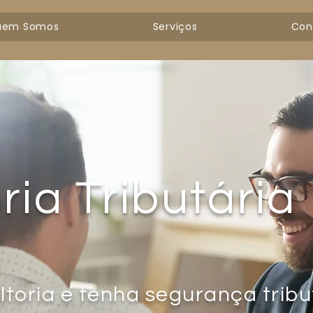
uem Somos
Serviços
Con
ria Tributária
toria e tenha segurança tribu