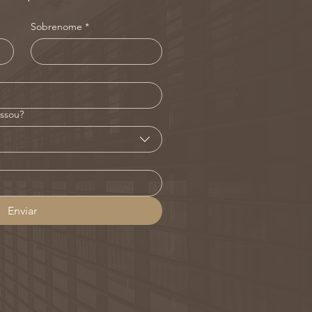
Sobrenome
*
essou?
Enviar