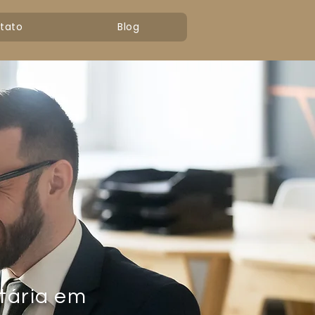
tato
Blog
tária em