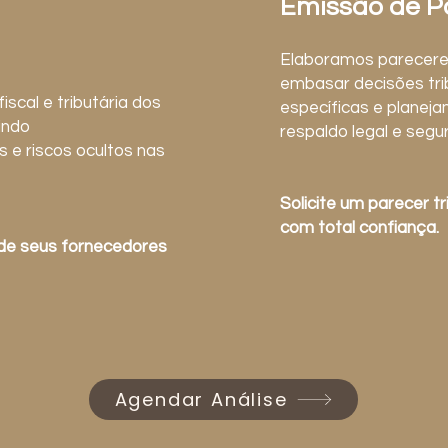
Emissão de P
Elaboramos pareceres 
embasar decisões tri
iscal e tributária dos
específicas e planeja
indo
respaldo legal e segur
s e riscos ocultos nas
Solicite um parecer t
com total confiança.
ide seus fornecedores
Agendar Análise