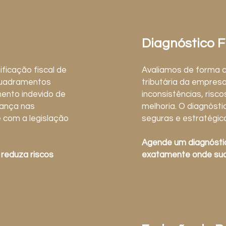
Diagnóstico F
ficação fiscal de
Avaliamos de forma 
quadramentos
tributária da empresa
mento indevido de
inconsistências, risc
rança nas
melhoria. O diagnóst
 com a legislação
seguras e estratégic
Agende um diagnóstic
 reduza riscos
exatamente onde sua