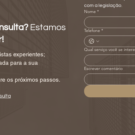
com a legislação.
Nome
*
nsulta?
Estamos
Telefone
*
!
Qual serviço você se inter
istas experientes;
zada para a sua
Escrever comentário
bre os próximos passos.
sulta