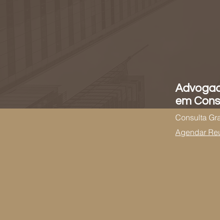
Advogad
em Consu
Consulta Gra
Agendar Re